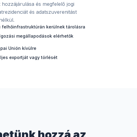
t hozzájárulása és megfelelő jogi
atrezidenciát és adatszuverenitást
nélkül.
 felhőinfrastruktúrán kerülnek tárolásra
lgozási megállapodások elérhetők
pai Unión kívülre
ljes exportját vagy törlését
hetünk hozzá az