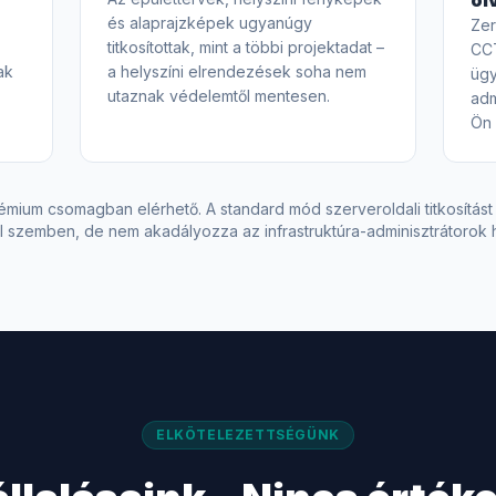
ol
és alaprajzképek ugyanúgy
Ze
titkosítottak, mint a többi projektadat –
CCT
ak
a helyszíni elrendezések soha nem
ügy
utaznak védelemtől mentesen.
adm
Ön 
um csomagban elérhető. A standard mód szerveroldali titkosítást a
 szemben, de nem akadályozza az infrastruktúra-adminisztrátorok 
ELKÖTELEZETTSÉGÜNK