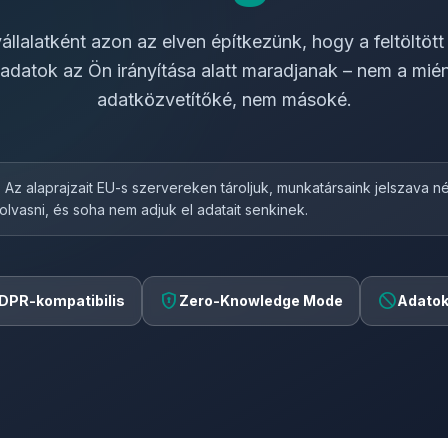
állalatként azon az elven építkezünk, hogy a feltöltöt
tadatok az Ön irányítása alatt maradjanak – nem a mié
adatközvetítőké, nem másoké.
 Az alaprajzait EU-s szervereken tároljuk, munkatársaink jelszava n
lolvasni, és soha nem adjuk el adatait senkinek.
encrypted
block
DPR-kompatibilis
Zero-Knowledge Mode
Adatok