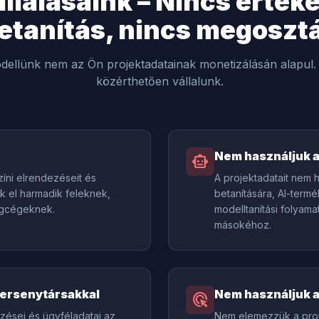
lalásaink – Nincs értéke
etanítás, nincs megoszt
odellünk nem az Ön projektadatainak monetizálásán alapul. 
közérthetően vállalunk.
Nem használjuk a
smart_toy
színi elrendezéseit és
A projektadatait nem 
k el harmadik feleknek,
betanítására, AI-term
ngcégeknek.
modelltanítási folyam
másokéhoz.
versenytársakkal
Nem használjuk a
ads_click
zései és ügyféladatai az
Nem elemezzük a projek