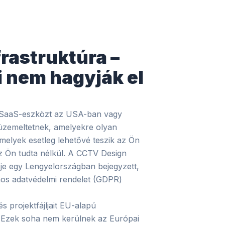
rastruktúra –
i nem hagyják el
s SaaS-eszközt az USA-ban vagy
 üzemeltetnek, amelyekre olyan
elyek esetleg lehetővé teszik az Ön
z Ön tudta nélkül. A CCTV Design
ője egy Lengyelországban bejegyzett,
nos adatvédelmi rendelet (GDPR)
és projektfájljait EU-alapú
k. Ezek soha nem kerülnek az Európai