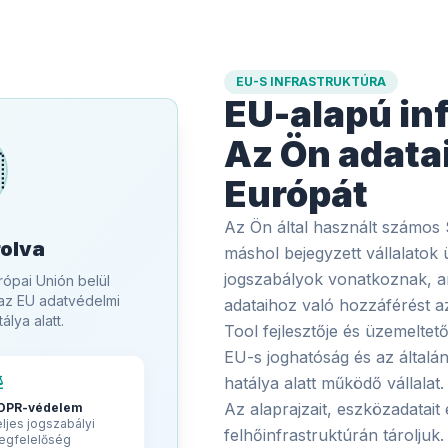
EU-S INFRASTRUKTÚRA
EU-alapú inf
Az Ön adata

Európát
Az Ön által használt számo
rolva
máshol bejegyzett vállalatok
jogszabályok vonatkoznak, am
urópai Unión belül
az EU adatvédelmi
adataihoz való hozzáférést a
lya alatt.
Tool fejlesztője és üzemeltet
EU-s joghatóság és az általá
ce
hatálya alatt működő vállalat.
Az alaprajzait, eszközadatait 
DPR-védelem
ljes jogszabályi
felhőinfrastruktúrán tárolju
egfelelőség