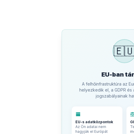
🇪
EU-ban tá
A felhőinfrastruktúra az E
helyezkedik el, a GDPR és 
jogszabályainak hatá
storage
balan
EU-s adatközpontok
G
Az Ön adatai nem
Te
hagyják el Európát
m