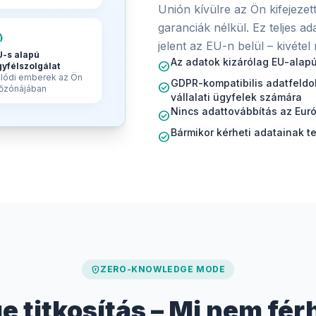
Unión kívülre az Ön kifejezet
garanciák nélkül. Ez teljes ad
gent
jelent az EU-n belül – kivétel 
U-s alapú
Az adatok kizárólag EU-alapú
check_circle
gyfélszolgálat
lódi emberek az Ön
GDPR-kompatibilis adatfeldo
check_circle
dőzónájában
vállalati ügyfelek számára
Nincs adattovábbítás az Euró
check_circle
Bármikor kérheti adatainak te
check_circle
encrypted
ZERO-KNOWLEDGE MODE
 titkosítás – Mi nem fér