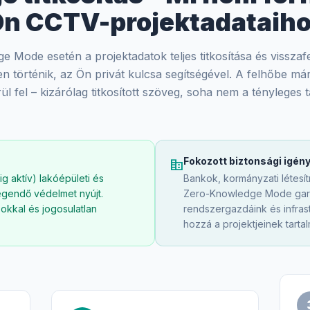
n CCTV-projektadataih
 Mode esetén a projektadatok teljes titkosítása és visszafe
 történik, az Ön privát kulcsa segítségével. A felhőbe már 
ül fel – kizárólag titkosított szöveg, soha nem a tényleges 
Fokozott biztonsági igén
corporate_fare
ig aktív) lakóépületi és
Bankok, kormányzati létesítm
egendő védelmet nyújt.
Zero-Knowledge Mode gara
okkal és jogosulatlan
rendszergazdáink és infras
hozzá a projektjeinek tarta