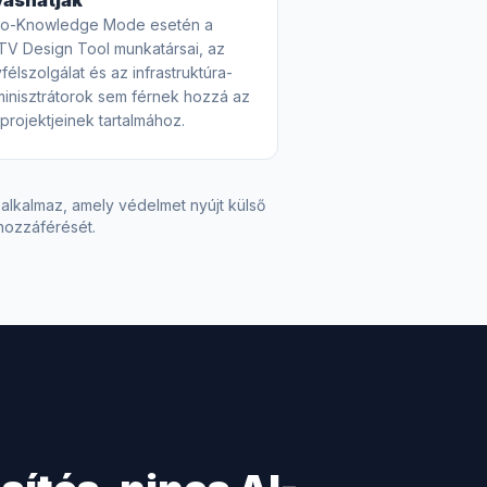
vashatják
ro-Knowledge Mode esetén a
V Design Tool munkatársai, az
félszolgálat és az infrastruktúra-
inisztrátorok sem férnek hozzá az
projektjeinek tartalmához.
lkalmaz, amely védelmet nyújt külső
hozzáférését.