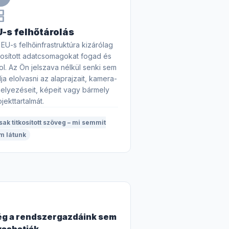
ns
U-s felhőtárolás
 EU-s felhőinfrastruktúra kizárólag
tkosított adatcsomagokat fogad és
rol. Az Ön jelszava nélkül senki sem
dja elolvasni az alaprajzait, kamera-
helyezéseit, képeit vagy bármely
jekttartalmát.
sak titkosított szöveg – mi semmit
m látunk
s
g a rendszergazdáink sem