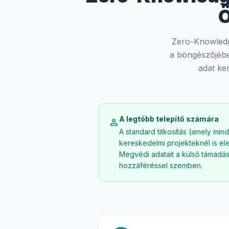
Ö
Zero-Knowledge
a böngészőjében
adat ker
A legtöbb telepítő számára
person
A standard titkosítás (amely mind
kereskedelmi projekteknél is el
Megvédi adatait a külső támadás
hozzáféréssel szemben.