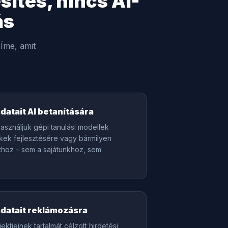
sítés, nincs AI-
ás
Íme, amit
datait AI betanítására
használjuk gépi tanulási modellek
ékek fejlesztésére vagy bármilyen
athoz – sem a sajátunkhoz, sem
datait reklámozásra
tjeinek tartalmát célzott hirdetési