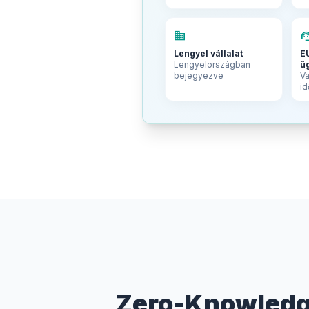
business
support_a
Lengyel vállalat
E
Lengyelországban
ü
bejegyezve
Va
i
Zero-Knowledge