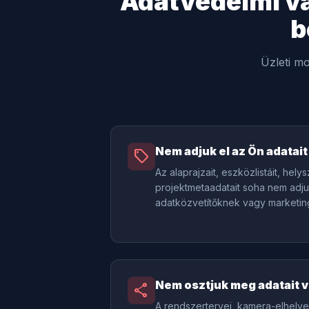
Adatvédelmi vál
b
Üzleti m
Nem adjuk el az Ön adatait
sell
Az alaprajzait, eszközlistáit, hely
projektmetaadatait soha nem adju
adatközvetítőknek vagy marketi
Nem osztjuk meg adatait 
share
A rendszertervei, kamera-elhelye