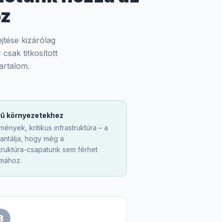
oz
jtése kizárólag
csak titkosított
tartalom.
yű környezetekhez
ények, kritikus infrastruktúra – a
ntálja, hogy még a
truktúra-csapatunk sem férhet
lmához.
3