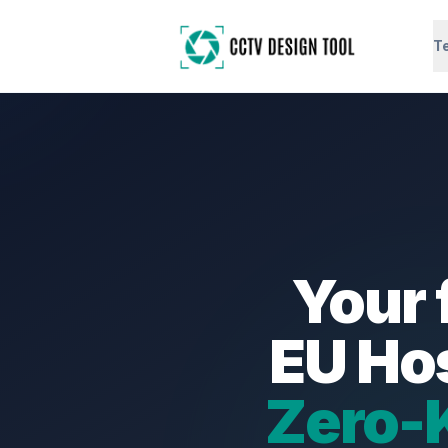
T
Your 
EU Ho
Zero-