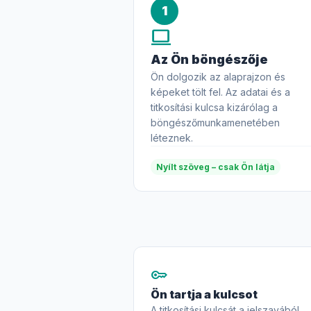
1
computer
Az Ön böngészője
Ön dolgozik az alaprajzon és
képeket tölt fel. Az adatai és a
titkosítási kulcsa kizárólag a
böngészőmunkamenetében
léteznek.
Nyílt szöveg – csak Ön látja
key
Ön tartja a kulcsot
A titkosítási kulcsát a jelszavából