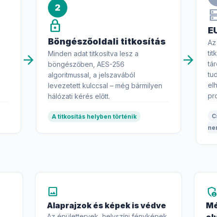
2
d
lock
E
Böngészőoldali titkosítás
Az
ti
Minden adat titkosítva lesz a
arrow_forward
arrow_forward
tá
böngészőben, AES-256
tu
algoritmussal, a jelszavából
el
levezetett kulccsal – még bármilyen
pro
hálózati kérés előtt.
C
A titkosítás helyben történik
ne
image
admin_panel_setting
Alaprajzok és képek is védve
Mé
Az épülettervek, helyszíni fényképek