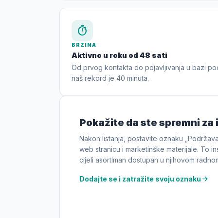
timer
BRZINA
Aktivno u roku od 48 sati
Od prvog kontakta do pojavljivanja u bazi p
naš rekord je 40 minuta.
Pokažite da ste spremni za 
Nakon listanja, postavite oznaku „Podrža
web stranicu i marketinške materijale. To ins
cijeli asortiman dostupan u njihovom radnom 
arrow_forward
Dodajte se i zatražite svoju oznaku