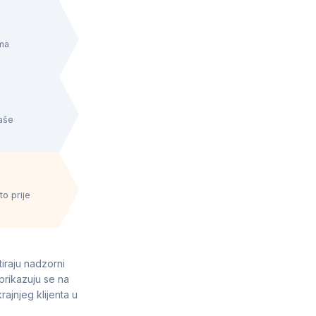
ma
vaše
o prije
tiraju nadzorni
 prikazuju se na
ajnjeg klijenta u