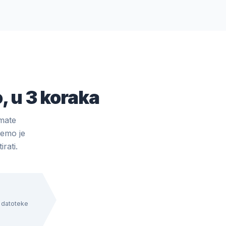
, u 3 koraka
mate
ćemo je
rati.
i datoteke