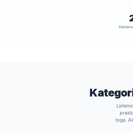
Kamera 
Kategori
Listamo
prekl
toga. Ak