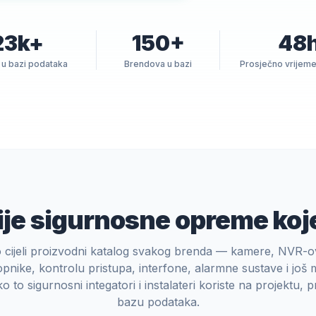
23k+
150+
48
u bazi podataka
Brendova u bazi
Prosječno vrijeme 
je sigurnosne opreme koj
 cijeli proizvodni katalog svakog brenda — kamere, NVR-
opnike, kontrolu pristupa, interfone, alarmne sustave i još
o to sigurnosni integatori i instalateri koriste na projektu, 
bazu podataka.