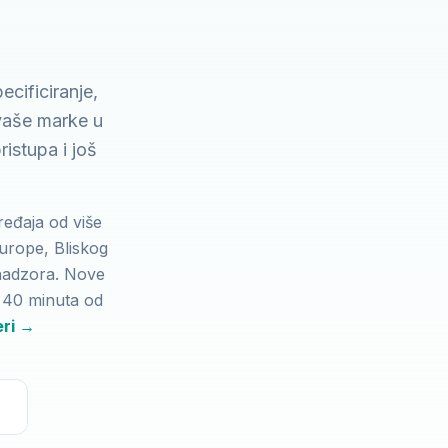
ecificiranje,
 vaše marke u
istupa i još
ređaja od više
Europe, Bliskog
a nadzora. Nove
e 40 minuta od
eri →