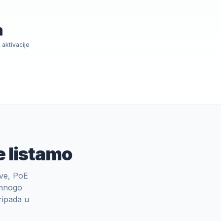
h
aktivacije
e listamo
ove, PoE
 mnogo
pripada u