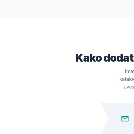
Kako dodati
Ima
katalo
uves
mail