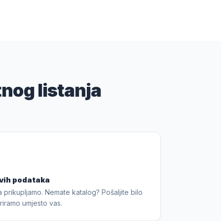
nog listanja
svih podataka
 prikupljamo. Nemate katalog? Pošaljite bilo
uriramo umjesto vas.