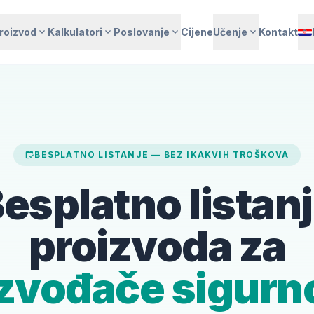
expand_more
expand_more
expand_more
expand_more
roizvod
Kalkulatori
Poslovanje
Cijene
Učenje
Kontakt
inventory
BESPLATNO LISTANJE — BEZ IKAKVIH TROŠKOVA
esplatno listan
proizvoda za
izvođače sigurn