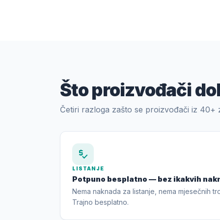
Što proizvođači do
Četiri razloga zašto se proizvođači iz 40+ 
price_check
LISTANJE
Potpuno besplatno — bez ikakvih nak
Nema naknada za listanje, nema mjesečnih tr
Trajno besplatno.