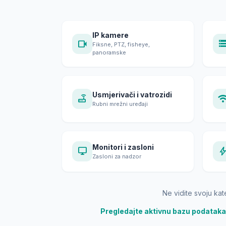
IP kamere
videocam
stora
Fiksne, PTZ, fisheye,
panoramske
Usmjerivači i vatrozidi
router
wif
Rubni mrežni uređaji
Monitori i zasloni
desktop_windows
bol
Zasloni za nadzor
Ne vidite svoju kat
Pregledajte aktivnu bazu podatak