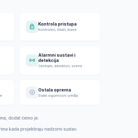
Kontrola pristupa
lock
Kontroleri, čitači, brave
Alarmni sustavi i
sensors
detekcija
e
Centrale, detektori, sirene
Ostala oprema
add_circle
ce
Svaki sigurnosni uređaj
jama, dodat ćemo je.
rima kada projektiraju nadzorni sustav.