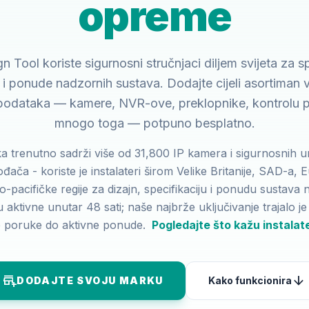
opreme
Tool koriste sigurnosni stručnjaci diljem svijeta za sp
e i ponude nadzornih sustava. Dodajte cijeli asortiman
odataka — kamere, NVR-ove, preklopnike, kontrolu pr
mnogo toga — potpuno besplatno.
 trenutno sadrži više od 31,800 IP kamera i sigurnosnih u
đača - koriste je instalateri širom Velike Britanije, SAD-a, 
ko-pacifičke regije za dizajn, specifikaciju i ponudu sustav
 aktivne unutar 48 sati; naše najbrže uključivanje trajalo j
 poruke do aktivne ponude.
Pogledajte što kažu instalat
add_business
arrow_downward
DODAJTE SVOJU MARKU
Kako funkcionira