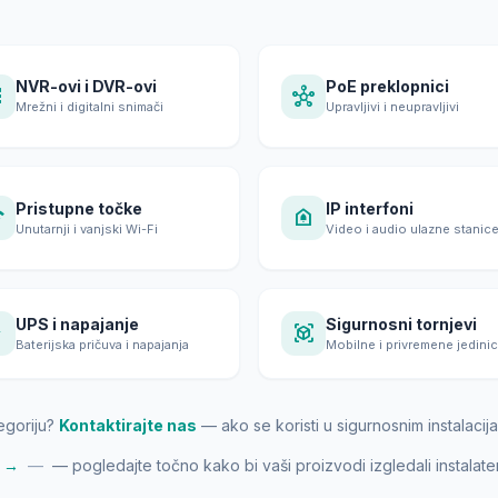
NVR-ovi i DVR-ovi
PoE preklopnici
ge
hub
Mrežni i digitalni snimači
Upravljivi i neupravljivi
Pristupne točke
IP interfoni
i
doorbell
Unutarnji i vanjski Wi-Fi
Video i audio ulazne stanic
UPS i napajanje
Sigurnosni tornjevi
t
view_in_ar
Baterijska pričuva i napajanja
Mobilne i privremene jedini
egoriju?
Kontaktirajte nas
— ako se koristi u sigurnosnim instalaci
a →
—
— pogledajte točno kako bi vaši proizvodi izgledali instalate