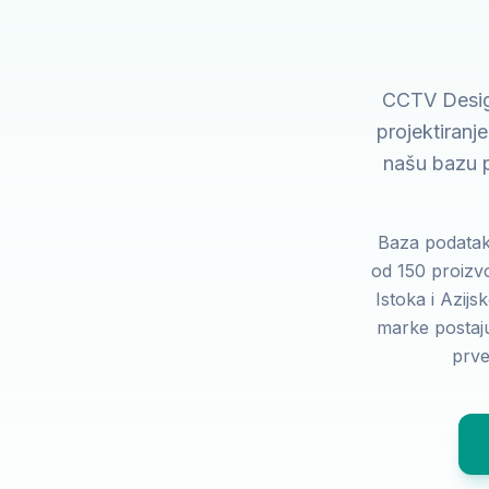
CCTV Design 
projektiranj
našu bazu p
Baza podataka
od 150 proizvo
Istoka i Azijs
marke postaju
prve