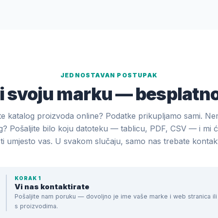
JEDNOSTAVAN POSTUPAK
 svoju marku — besplatno
te katalog proizvoda online? Podatke prikupljamo sami. Ne
g? Pošaljite bilo koju datoteku — tablicu, PDF, CSV — i mi 
ti umjesto vas. U svakom slučaju, samo nas trebate kontakti
KORAK 1
Vi nas kontaktirate
Pošaljite nam poruku — dovoljno je ime vaše marke i web stranica il
s proizvodima.