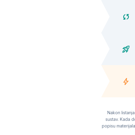
sync
rocket_launch
bolt
Nakon listanja
sustav. Kada do
popisu materijal