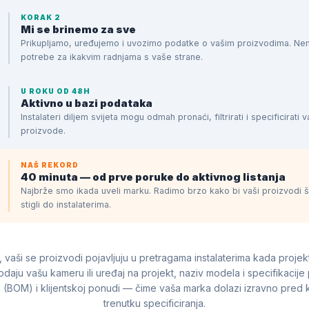
KORAK 2
Mi se brinemo za sve
Prikupljamo, uređujemo i uvozimo podatke o vašim proizvodima. Ne
potrebe za ikakvim radnjama s vaše strane.
U ROKU OD 48H
Aktivno u bazi podataka
Instalateri diljem svijeta mogu odmah pronaći, filtrirati i specificirati 
proizvode.
NAŠ REKORD
40 minuta — od prve poruke do aktivnog listanja
Najbrže smo ikada uveli marku. Radimo brzo kako bi vaši proizvodi št
stigli do instalaterima.
, vaši se proizvodi pojavljuju u pretragama instalaterima kada projek
daju vašu kameru ili uređaj na projekt, naziv modela i specifikacije
a (BOM) i klijentskoj ponudi — čime vaša marka dolazi izravno pred kr
trenutku specificiranja.