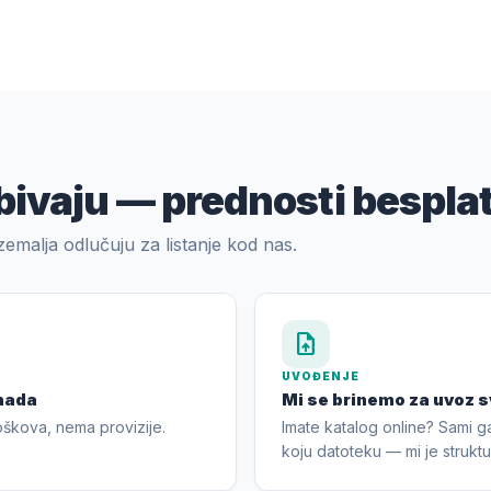
bivaju — prednosti besplat
zemalja odlučuju za listanje kod nas.
upload_file
UVOĐENJE
nada
Mi se brinemo za uvoz 
oškova, nema provizije.
Imate katalog online? Sami ga
koju datoteku — mi je strukt